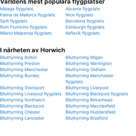
Världens mest populära flygplatser
Málaga flygplats
Alicante flygplats
Palma de Mallorca flygplats
Nice flygplats
Split flygplats
Barcelona flygplats
Rom Fiumicino flygplats
Edinburgh flygplats
Milano Malpensa flygplats
Keflavík flygplats
I närheten av Horwich
Biluthyrning Bolton
Biluthyrning Wigan
Biluthyrning Preston
Biluthyrning Warrington
Biluthyrning Manchester
Biluthyrning Oldham
Biluthyrning Burnley
Biluthyrning Manchester
flygplats
Biluthyrning Stockport
Biluthyrning Liverpool
Biluthyrning Liverpool flygplats
Biluthyrning Blackpool flygplats
Biluthyrning Northwich
Biluthyrning Birkenhead
Biluthyrning Blackpool
Biluthyrning Macclesfield
Biluthyrning Chester
Biluthyrning Huddersfield
Biluthyrning Lancaster
Biluthyrning Bradford