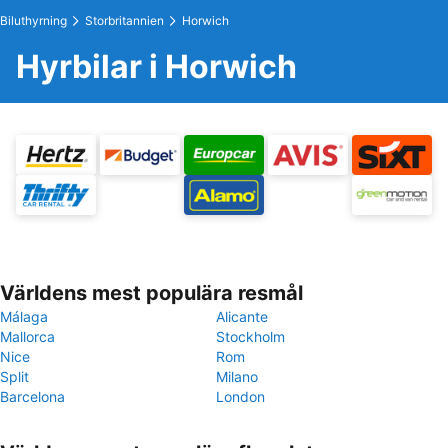
Biluthyrning
Storbritannien
Horwich
Hyrbilar i Horwich
Världens mest populära resmål
Málaga
Alicante
Mallorca
Stockholm
Nice
Rom
Split
Milano
Barcelona
London