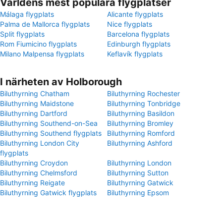
Världens mest populära flygplatser
Málaga flygplats
Alicante flygplats
Palma de Mallorca flygplats
Nice flygplats
Split flygplats
Barcelona flygplats
Rom Fiumicino flygplats
Edinburgh flygplats
Milano Malpensa flygplats
Keflavík flygplats
I närheten av Holborough
Biluthyrning Chatham
Biluthyrning Rochester
Biluthyrning Maidstone
Biluthyrning Tonbridge
Biluthyrning Dartford
Biluthyrning Basildon
Biluthyrning Southend-on-Sea
Biluthyrning Bromley
Biluthyrning Southend flygplats
Biluthyrning Romford
Biluthyrning London City
Biluthyrning Ashford
flygplats
Biluthyrning Croydon
Biluthyrning London
Biluthyrning Chelmsford
Biluthyrning Sutton
Biluthyrning Reigate
Biluthyrning Gatwick
Biluthyrning Gatwick flygplats
Biluthyrning Epsom