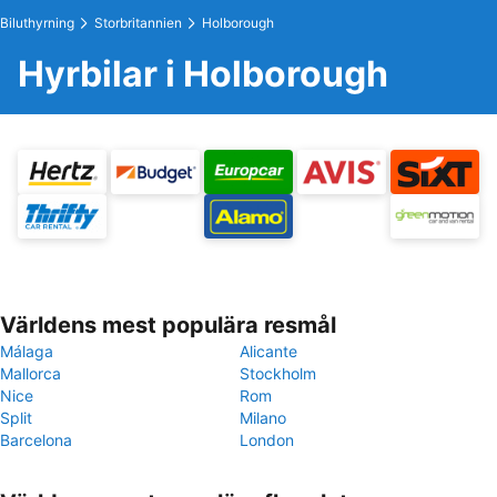
Biluthyrning
Storbritannien
Holborough
Hyrbilar i Holborough
Världens mest populära resmål
Málaga
Alicante
Mallorca
Stockholm
Nice
Rom
Split
Milano
Barcelona
London