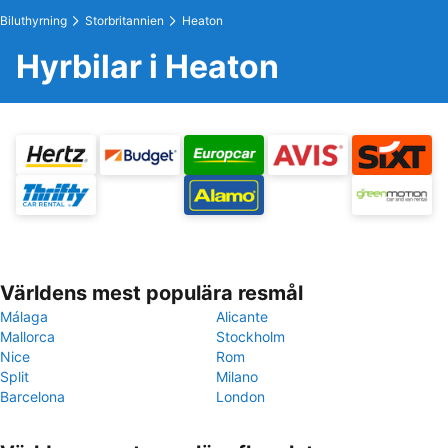
Biluthyrning
Storbritannien
Heaton
Hyrbilar i Heaton
Världens mest populära resmål
Málaga
Alicante
Mallorca
Stockholm
Nice
Rom
Split
Milano
Barcelona
London