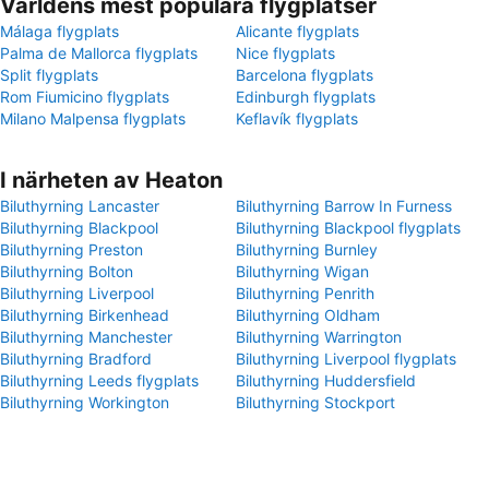
Världens mest populära flygplatser
Málaga flygplats
Alicante flygplats
Palma de Mallorca flygplats
Nice flygplats
Split flygplats
Barcelona flygplats
Rom Fiumicino flygplats
Edinburgh flygplats
Milano Malpensa flygplats
Keflavík flygplats
I närheten av Heaton
Biluthyrning Lancaster
Biluthyrning Barrow In Furness
Biluthyrning Blackpool
Biluthyrning Blackpool flygplats
Biluthyrning Preston
Biluthyrning Burnley
Biluthyrning Bolton
Biluthyrning Wigan
Biluthyrning Liverpool
Biluthyrning Penrith
Biluthyrning Birkenhead
Biluthyrning Oldham
Biluthyrning Manchester
Biluthyrning Warrington
Biluthyrning Bradford
Biluthyrning Liverpool flygplats
Biluthyrning Leeds flygplats
Biluthyrning Huddersfield
Biluthyrning Workington
Biluthyrning Stockport