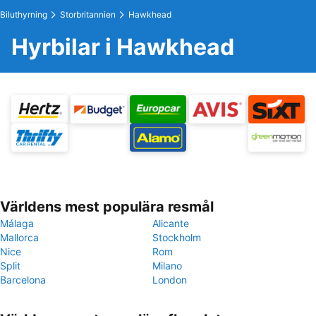
Biluthyrning
Storbritannien
Hawkhead
Hyrbilar i Hawkhead
Världens mest populära resmål
Málaga
Alicante
Mallorca
Stockholm
Nice
Rom
Split
Milano
Barcelona
London