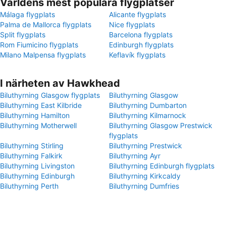
Världens mest populära flygplatser
Málaga flygplats
Alicante flygplats
Palma de Mallorca flygplats
Nice flygplats
Split flygplats
Barcelona flygplats
Rom Fiumicino flygplats
Edinburgh flygplats
Milano Malpensa flygplats
Keflavík flygplats
I närheten av Hawkhead
Biluthyrning Glasgow flygplats
Biluthyrning Glasgow
Biluthyrning East Kilbride
Biluthyrning Dumbarton
Biluthyrning Hamilton
Biluthyrning Kilmarnock
Biluthyrning Motherwell
Biluthyrning Glasgow Prestwick
flygplats
Biluthyrning Stirling
Biluthyrning Prestwick
Biluthyrning Falkirk
Biluthyrning Ayr
Biluthyrning Livingston
Biluthyrning Edinburgh flygplats
Biluthyrning Edinburgh
Biluthyrning Kirkcaldy
Biluthyrning Perth
Biluthyrning Dumfries