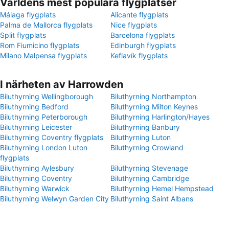
Världens mest populära flygplatser
Málaga flygplats
Alicante flygplats
Palma de Mallorca flygplats
Nice flygplats
Split flygplats
Barcelona flygplats
Rom Fiumicino flygplats
Edinburgh flygplats
Milano Malpensa flygplats
Keflavík flygplats
I närheten av Harrowden
Biluthyrning Wellingborough
Biluthyrning Northampton
Biluthyrning Bedford
Biluthyrning Milton Keynes
Biluthyrning Peterborough
Biluthyrning Harlington/Hayes
Biluthyrning Leicester
Biluthyrning Banbury
Biluthyrning Coventry flygplats
Biluthyrning Luton
Biluthyrning London Luton
Biluthyrning Crowland
flygplats
Biluthyrning Aylesbury
Biluthyrning Stevenage
Biluthyrning Coventry
Biluthyrning Cambridge
Biluthyrning Warwick
Biluthyrning Hemel Hempstead
Biluthyrning Welwyn Garden City
Biluthyrning Saint Albans