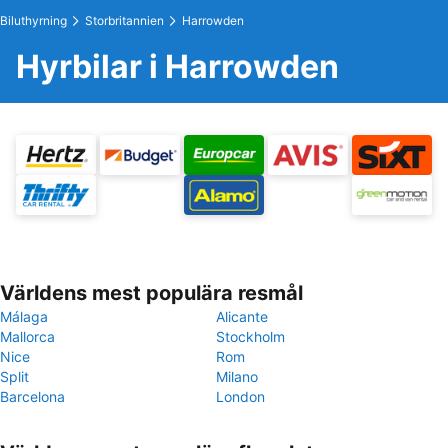
Biluthyrning
Storbritannien
Harrowden
Hyrbilar i Harrowden
Världens mest populära resmål
Málaga
Alicante
Mallorca
Stockholm
Nice
Rom
Split
Milano
Barcelona
London