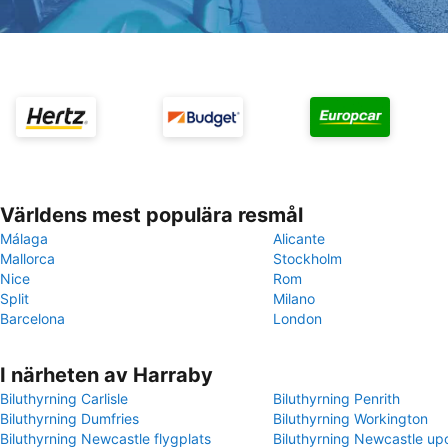
Världens mest populära resmål
Málaga
Alicante
Mallorca
Stockholm
Nice
Rom
Split
Milano
Barcelona
London
I närheten av Harraby
Biluthyrning Carlisle
Biluthyrning Penrith
Biluthyrning Dumfries
Biluthyrning Workington
Biluthyrning Newcastle flygplats
Biluthyrning Newcastle up