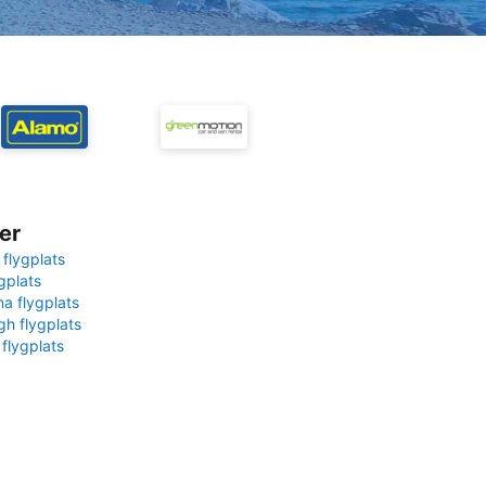
er
 flygplats
gplats
na flygplats
gh flygplats
 flygplats