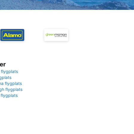
er
 flygplats
gplats
na flygplats
gh flygplats
 flygplats