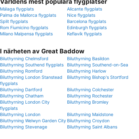
Världens mest populära flygplatser
Málaga flygplats
Alicante flygplats
Palma de Mallorca flygplats
Nice flygplats
Split flygplats
Barcelona flygplats
Rom Fiumicino flygplats
Edinburgh flygplats
Milano Malpensa flygplats
Keflavík flygplats
I närheten av Great Baddow
Biluthyrning Chelmsford
Biluthyrning Basildon
Biluthyrning Southend flygplats
Biluthyrning Southend-on-Sea
Biluthyrning Romford
Biluthyrning Harlow
Biluthyrning London Stanstead
Biluthyrning Bishop's Stortford
flygplats
Biluthyrning Dartford
Biluthyrning Colchester
Biluthyrning Chatham
Biluthyrning Rochester
Biluthyrning London City
Biluthyrning Bromley
flygplats
Biluthyrning London
Biluthyrning Maidstone
Biluthyrning Welwyn Garden City
Biluthyrning Croydon
Biluthyrning Stevenage
Biluthyrning Saint Albans