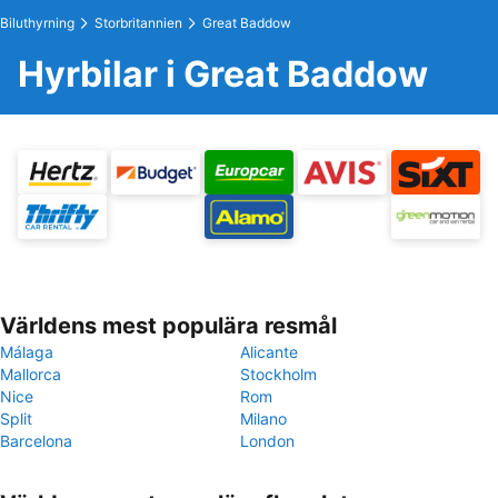
Biluthyrning
Storbritannien
Great Baddow
Hyrbilar i Great Baddow
Världens mest populära resmål
Málaga
Alicante
Mallorca
Stockholm
Nice
Rom
Split
Milano
Barcelona
London