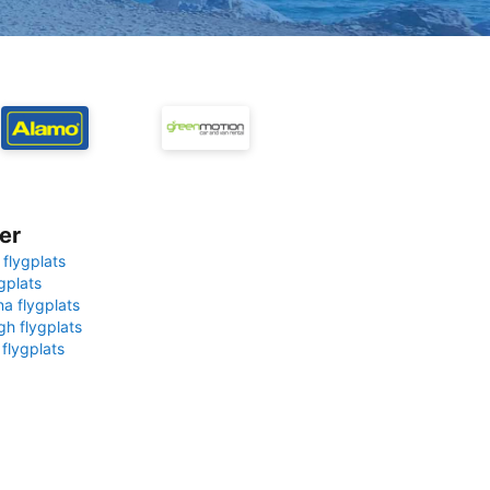
er
 flygplats
gplats
na flygplats
gh flygplats
 flygplats