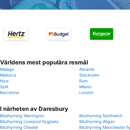
Världens mest populära resmål
Málaga
Alicante
Mallorca
Stockholm
Nice
Rom
Split
Milano
Barcelona
London
I närheten av Daresbury
Biluthyrning Warrington
Biluthyrning Northwich
Biluthyrning Liverpool flygplats
Biluthyrning Wigan
Biluthyrning Chester
Biluthyrning Manchester fl