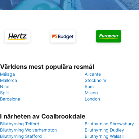
Världens mest populära resmål
Málaga
Alicante
Mallorca
Stockholm
Nice
Rom
Split
Milano
Barcelona
London
I närheten av Coalbrookdale
Biluthyrning Telford
Biluthyrning Shrewsbury
Biluthyrning Wolverhampton
Biluthyrning Dudley
Biluthyrning Stafford
Biluthyrning Walsall