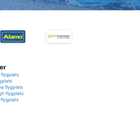
er
 flygplats
gplats
na flygplats
gh flygplats
 flygplats