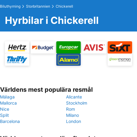
Biluthyrning
Storbritannien
Chickerell
Hyrbilar i Chickerell
Världens mest populära resmål
Málaga
Alicante
Mallorca
Stockholm
Nice
Rom
Split
Milano
Barcelona
London