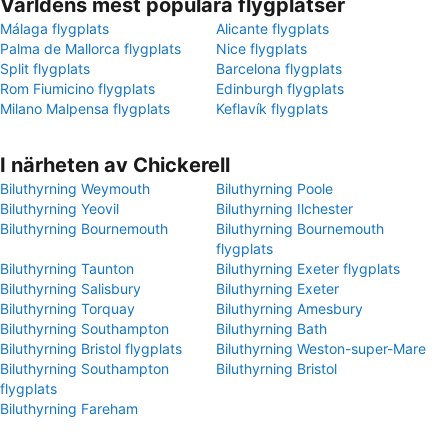
Världens mest populära flygplatser
Málaga flygplats
Alicante flygplats
Palma de Mallorca flygplats
Nice flygplats
Split flygplats
Barcelona flygplats
Rom Fiumicino flygplats
Edinburgh flygplats
Milano Malpensa flygplats
Keflavík flygplats
I närheten av Chickerell
Biluthyrning Weymouth
Biluthyrning Poole
Biluthyrning Yeovil
Biluthyrning Ilchester
Biluthyrning Bournemouth
Biluthyrning Bournemouth
flygplats
Biluthyrning Taunton
Biluthyrning Exeter flygplats
Biluthyrning Salisbury
Biluthyrning Exeter
Biluthyrning Torquay
Biluthyrning Amesbury
Biluthyrning Southampton
Biluthyrning Bath
Biluthyrning Bristol flygplats
Biluthyrning Weston-super-Mare
Biluthyrning Southampton
Biluthyrning Bristol
flygplats
Biluthyrning Fareham