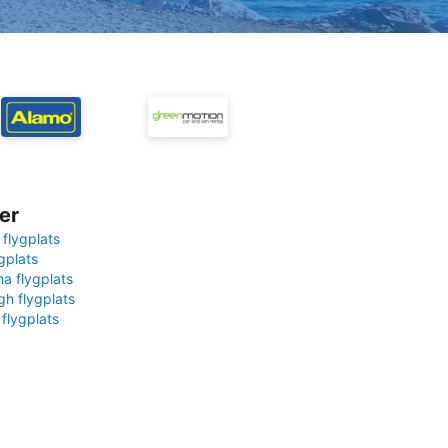
er
 flygplats
gplats
na flygplats
gh flygplats
 flygplats