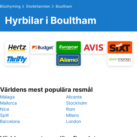
Biluthyrning
Storbritannien
Boultham
Hyrbilar i Boultham
Världens mest populära resmål
Málaga
Alicante
Mallorca
Stockholm
Nice
Rom
Split
Milano
Barcelona
London