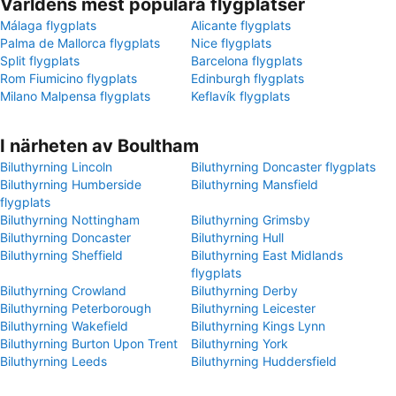
Världens mest populära flygplatser
Málaga flygplats
Alicante flygplats
Palma de Mallorca flygplats
Nice flygplats
Split flygplats
Barcelona flygplats
Rom Fiumicino flygplats
Edinburgh flygplats
Milano Malpensa flygplats
Keflavík flygplats
I närheten av Boultham
Biluthyrning Lincoln
Biluthyrning Doncaster flygplats
Biluthyrning Humberside
Biluthyrning Mansfield
flygplats
Biluthyrning Nottingham
Biluthyrning Grimsby
Biluthyrning Doncaster
Biluthyrning Hull
Biluthyrning Sheffield
Biluthyrning East Midlands
flygplats
Biluthyrning Crowland
Biluthyrning Derby
Biluthyrning Peterborough
Biluthyrning Leicester
Biluthyrning Wakefield
Biluthyrning Kings Lynn
Biluthyrning Burton Upon Trent
Biluthyrning York
Biluthyrning Leeds
Biluthyrning Huddersfield