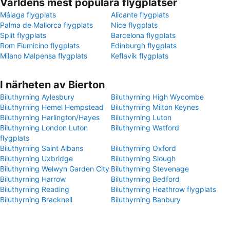
Världens mest populära flygplatser
Málaga flygplats
Alicante flygplats
Palma de Mallorca flygplats
Nice flygplats
Split flygplats
Barcelona flygplats
Rom Fiumicino flygplats
Edinburgh flygplats
Milano Malpensa flygplats
Keflavík flygplats
I närheten av Bierton
Biluthyrning Aylesbury
Biluthyrning High Wycombe
Biluthyrning Hemel Hempstead
Biluthyrning Milton Keynes
Biluthyrning Harlington/Hayes
Biluthyrning Luton
Biluthyrning London Luton
Biluthyrning Watford
flygplats
Biluthyrning Saint Albans
Biluthyrning Oxford
Biluthyrning Uxbridge
Biluthyrning Slough
Biluthyrning Welwyn Garden City
Biluthyrning Stevenage
Biluthyrning Harrow
Biluthyrning Bedford
Biluthyrning Reading
Biluthyrning Heathrow flygplats
Biluthyrning Bracknell
Biluthyrning Banbury