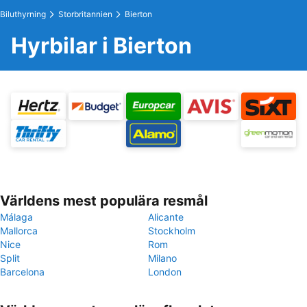
Biluthyrning
Storbritannien
Bierton
Hyrbilar i Bierton
Världens mest populära resmål
Málaga
Alicante
Mallorca
Stockholm
Nice
Rom
Split
Milano
Barcelona
London