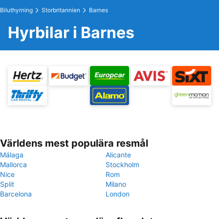
Biluthyrning
Storbritannien
Barnes
Hyrbilar i Barnes
Världens mest populära resmål
Málaga
Alicante
Mallorca
Stockholm
Nice
Rom
Split
Milano
Barcelona
London