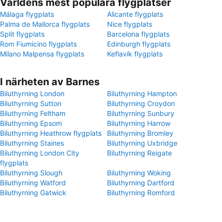
Världens mest populära flygplatser
Málaga flygplats
Alicante flygplats
Palma de Mallorca flygplats
Nice flygplats
Split flygplats
Barcelona flygplats
Rom Fiumicino flygplats
Edinburgh flygplats
Milano Malpensa flygplats
Keflavík flygplats
I närheten av Barnes
Biluthyrning London
Biluthyrning Hampton
Biluthyrning Sutton
Biluthyrning Croydon
Biluthyrning Feltham
Biluthyrning Sunbury
Biluthyrning Epsom
Biluthyrning Harrow
Biluthyrning Heathrow flygplats
Biluthyrning Bromley
Biluthyrning Staines
Biluthyrning Uxbridge
Biluthyrning London City
Biluthyrning Reigate
flygplats
Biluthyrning Slough
Biluthyrning Woking
Biluthyrning Watford
Biluthyrning Dartford
Biluthyrning Gatwick
Biluthyrning Romford