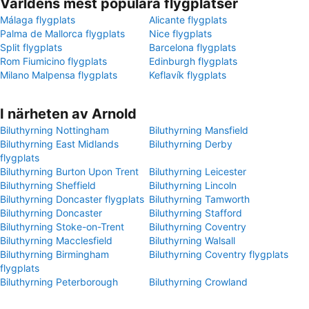
Världens mest populära flygplatser
Málaga flygplats
Alicante flygplats
Palma de Mallorca flygplats
Nice flygplats
Split flygplats
Barcelona flygplats
Rom Fiumicino flygplats
Edinburgh flygplats
Milano Malpensa flygplats
Keflavík flygplats
I närheten av Arnold
Biluthyrning Nottingham
Biluthyrning Mansfield
Biluthyrning East Midlands
Biluthyrning Derby
flygplats
Biluthyrning Burton Upon Trent
Biluthyrning Leicester
Biluthyrning Sheffield
Biluthyrning Lincoln
Biluthyrning Doncaster flygplats
Biluthyrning Tamworth
Biluthyrning Doncaster
Biluthyrning Stafford
Biluthyrning Stoke-on-Trent
Biluthyrning Coventry
Biluthyrning Macclesfield
Biluthyrning Walsall
Biluthyrning Birmingham
Biluthyrning Coventry flygplats
flygplats
Biluthyrning Peterborough
Biluthyrning Crowland