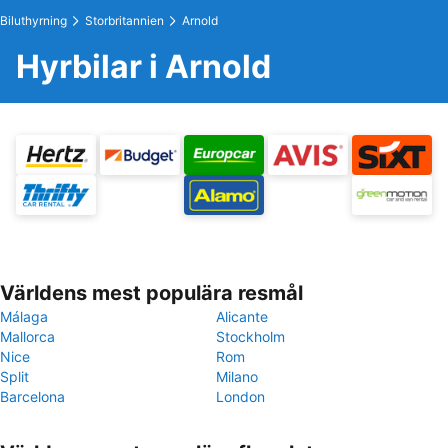
Biluthyrning
Storbritannien
Arnold
Hyrbilar i Arnold
Världens mest populära resmål
Málaga
Alicante
Mallorca
Stockholm
Nice
Rom
Split
Milano
Barcelona
London