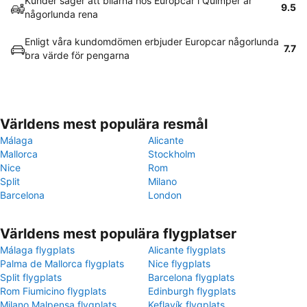
Kunder säger att bilarna hos Europcar i Quimper är
9.5
någorlunda rena
Enligt våra kundomdömen erbjuder Europcar någorlunda
7.7
bra värde för pengarna
Världens mest populära resmål
Málaga
Alicante
Mallorca
Stockholm
Nice
Rom
Split
Milano
Barcelona
London
Världens mest populära flygplatser
Málaga flygplats
Alicante flygplats
Palma de Mallorca flygplats
Nice flygplats
Split flygplats
Barcelona flygplats
Rom Fiumicino flygplats
Edinburgh flygplats
Milano Malpensa flygplats
Keflavík flygplats