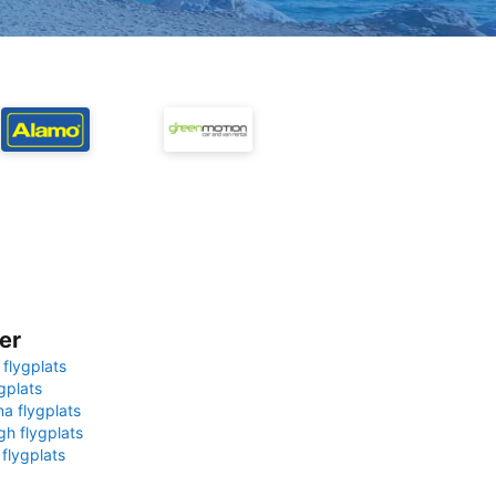
er
 flygplats
gplats
na flygplats
gh flygplats
 flygplats