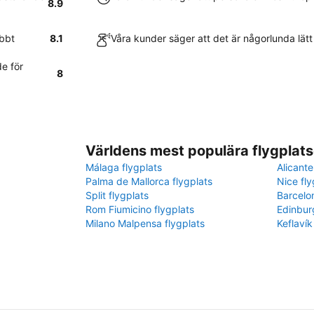
8.9
abbt
8.1
Våra kunder säger att det är någorlunda lätt 
e för
8
Världens mest populära flygplats
Málaga flygplats
Alicante
Palma de Mallorca flygplats
Nice fly
Split flygplats
Barcelo
Rom Fiumicino flygplats
Edinbur
Milano Malpensa flygplats
Keflavík