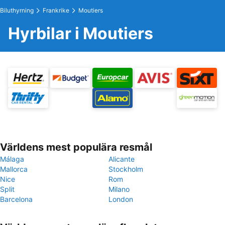
Biluthyrning
Frankrike
Moutiers
Hyrbilar i Moutiers
Världens mest populära resmål
Málaga
Alicante
Mallorca
Stockholm
Nice
Rom
Split
Milano
Barcelona
London