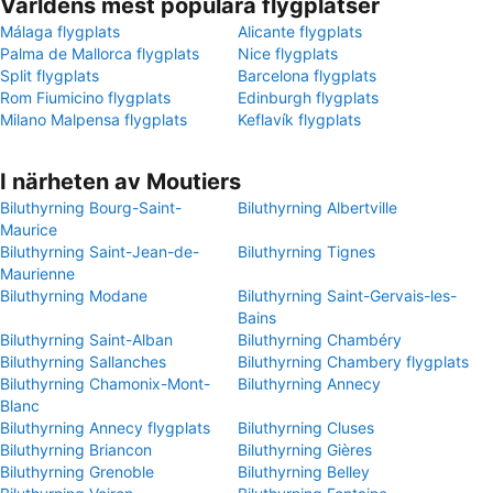
Världens mest populära flygplatser
Málaga flygplats
Alicante flygplats
Palma de Mallorca flygplats
Nice flygplats
Split flygplats
Barcelona flygplats
Rom Fiumicino flygplats
Edinburgh flygplats
Milano Malpensa flygplats
Keflavík flygplats
I närheten av Moutiers
Biluthyrning Bourg-Saint-
Biluthyrning Albertville
Maurice
Biluthyrning Saint-Jean-de-
Biluthyrning Tignes
Maurienne
Biluthyrning Modane
Biluthyrning Saint-Gervais-les-
Bains
Biluthyrning Saint-Alban
Biluthyrning Chambéry
Biluthyrning Sallanches
Biluthyrning Chambery flygplats
Biluthyrning Chamonix-Mont-
Biluthyrning Annecy
Blanc
Biluthyrning Annecy flygplats
Biluthyrning Cluses
Biluthyrning Briancon
Biluthyrning Gières
Biluthyrning Grenoble
Biluthyrning Belley