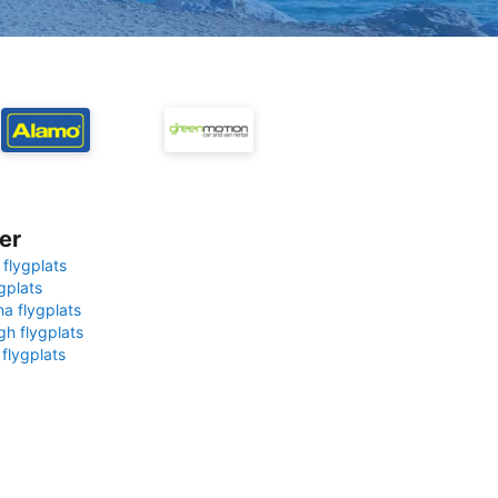
er
 flygplats
gplats
na flygplats
gh flygplats
 flygplats