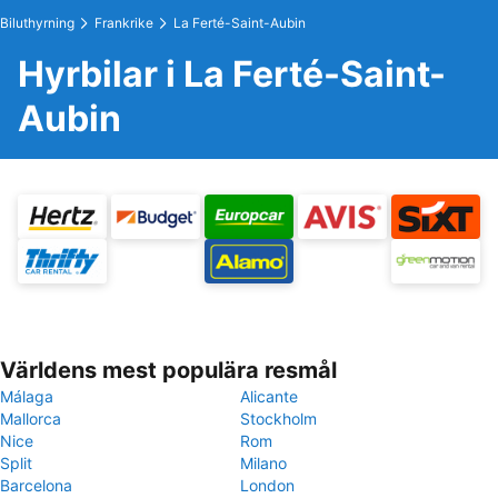
Biluthyrning
Frankrike
La Ferté-Saint-Aubin
Hyrbilar i La Ferté-Saint-
Aubin
Världens mest populära resmål
Málaga
Alicante
Mallorca
Stockholm
Nice
Rom
Split
Milano
Barcelona
London