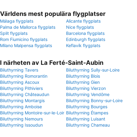
Världens mest populära flygplatser
Málaga flygplats
Alicante flygplats
Palma de Mallorca flygplats
Nice flygplats
Split flygplats
Barcelona flygplats
Rom Fiumicino flygplats
Edinburgh flygplats
Milano Malpensa flygplats
Keflavík flygplats
I närheten av La Ferté-Saint-Aubin
Biluthyrning Tavers
Biluthyrning Sully-sur-Loire
Biluthyrning Romorantin
Biluthyrning Blois
Biluthyrning Ascoux
Biluthyrning Gien
Biluthyrning Pithiviers
Biluthyrning Vierzon
Biluthyrning Châteaudun
Biluthyrning Vendôme
Biluthyrning Montargis
Biluthyrning Bonny-sur-Loire
Biluthyrning Amboise
Biluthyrning Bourges
Biluthyrning Montoire-sur-le-Loir
Biluthyrning Étampes
Biluthyrning Nemours
Biluthyrning Luisant
Biluthyrning Issoudun
Biluthyrning Chameau