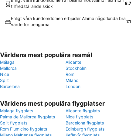
Enligt våra kundomdömen är bilarna hos Alamo i Biarritz i
8.7
tillfredställande skick
Enligt våra kundomdömen erbjuder Alamo någorlunda bra
7.1
värde för pengarna
Världens mest populära resmål
Málaga
Alicante
Mallorca
Stockholm
Nice
Rom
Split
Milano
Barcelona
London
Världens mest populära flygplatser
Málaga flygplats
Alicante flygplats
Palma de Mallorca flygplats
Nice flygplats
Split flygplats
Barcelona flygplats
Rom Fiumicino flygplats
Edinburgh flygplats
Milano Malpensa flygplats
Keflavík flygplats