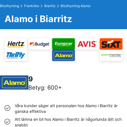
Biluthyrning
Frankrike
Biarritz
Biluthyrning Alamo
Alamo i Biarritz
9
Betyg
:
600+
Våra kunder säger att personalen hos Alamo i Biarritz är
ganska effektiva
Att lämna en bil hos Alamo i Biarritz är någorlunda lätt och
snabbt