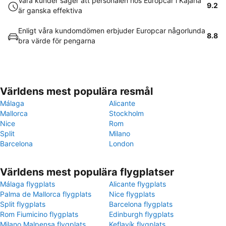
Våra kunder säger att personalen hos Europcar i Kajana
9.2
är ganska effektiva
Enligt våra kundomdömen erbjuder Europcar någorlunda
8.8
bra värde för pengarna
Världens mest populära resmål
Málaga
Alicante
Mallorca
Stockholm
Nice
Rom
Split
Milano
Barcelona
London
Världens mest populära flygplatser
Málaga flygplats
Alicante flygplats
Palma de Mallorca flygplats
Nice flygplats
Split flygplats
Barcelona flygplats
Rom Fiumicino flygplats
Edinburgh flygplats
Milano Malpensa flygplats
Keflavík flygplats