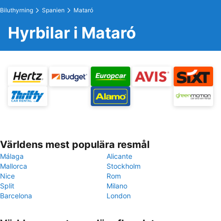
Biluthyrning
Spanien
Mataró
Hyrbilar i Mataró
Världens mest populära resmål
Málaga
Alicante
Mallorca
Stockholm
Nice
Rom
Split
Milano
Barcelona
London