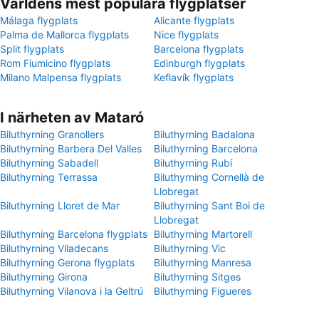
Världens mest populära flygplatser
Málaga flygplats
Alicante flygplats
Palma de Mallorca flygplats
Nice flygplats
Split flygplats
Barcelona flygplats
Rom Fiumicino flygplats
Edinburgh flygplats
Milano Malpensa flygplats
Keflavík flygplats
I närheten av Mataró
Biluthyrning Granollers
Biluthyrning Badalona
Biluthyrning Barbera Del Valles
Biluthyrning Barcelona
Biluthyrning Sabadell
Biluthyrning Rubí
Biluthyrning Terrassa
Biluthyrning Cornellà de
Llobregat
Biluthyrning Lloret de Mar
Biluthyrning Sant Boi de
Llobregat
Biluthyrning Barcelona flygplats
Biluthyrning Martorell
Biluthyrning Viladecans
Biluthyrning Vic
Biluthyrning Gerona flygplats
Biluthyrning Manresa
Biluthyrning Girona
Biluthyrning Sitges
Biluthyrning Vilanova i la Geltrú
Biluthyrning Figueres