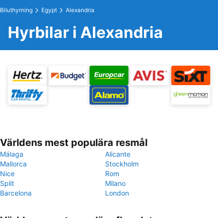
Biluthyrning
Egypt
Alexandria
Hyrbilar i Alexandria
Världens mest populära resmål
Málaga
Alicante
Mallorca
Stockholm
Nice
Rom
Split
Milano
Barcelona
London