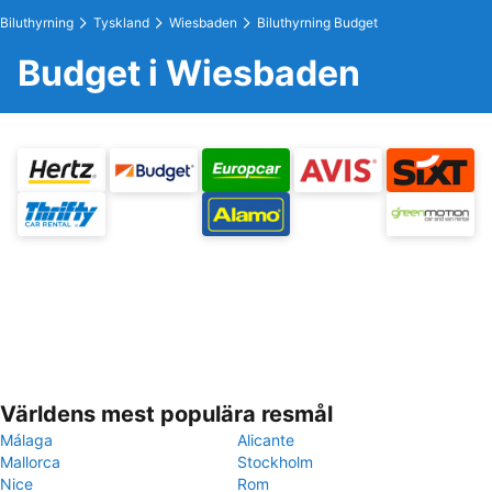
Biluthyrning
Tyskland
Wiesbaden
Biluthyrning Budget
Budget i Wiesbaden
Världens mest populära resmål
Málaga
Alicante
Mallorca
Stockholm
Nice
Rom