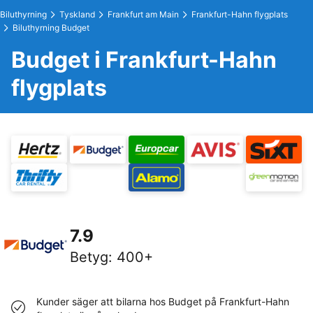
Biluthyrning
Tyskland
Frankfurt am Main
Frankfurt-Hahn flygplats
Biluthyrning Budget
Budget i Frankfurt-Hahn
flygplats
7.9
Betyg
:
400+
Kunder säger att bilarna hos Budget på Frankfurt-Hahn