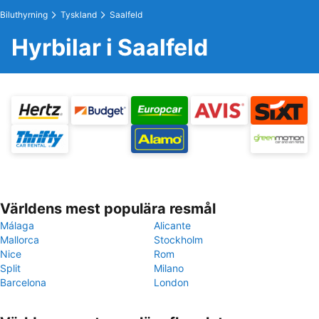
Biluthyrning
Tyskland
Saalfeld
Hyrbilar i Saalfeld
Världens mest populära resmål
Málaga
Alicante
Mallorca
Stockholm
Nice
Rom
Split
Milano
Barcelona
London