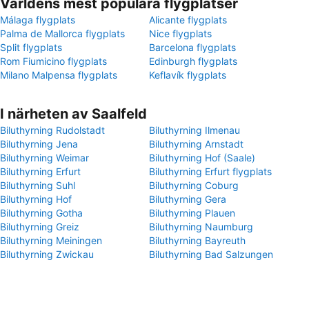
Världens mest populära flygplatser
Málaga flygplats
Alicante flygplats
Palma de Mallorca flygplats
Nice flygplats
Split flygplats
Barcelona flygplats
Rom Fiumicino flygplats
Edinburgh flygplats
Milano Malpensa flygplats
Keflavík flygplats
I närheten av Saalfeld
Biluthyrning Rudolstadt
Biluthyrning Ilmenau
Biluthyrning Jena
Biluthyrning Arnstadt
Biluthyrning Weimar
Biluthyrning Hof (Saale)
Biluthyrning Erfurt
Biluthyrning Erfurt flygplats
Biluthyrning Suhl
Biluthyrning Coburg
Biluthyrning Hof
Biluthyrning Gera
Biluthyrning Gotha
Biluthyrning Plauen
Biluthyrning Greiz
Biluthyrning Naumburg
Biluthyrning Meiningen
Biluthyrning Bayreuth
Biluthyrning Zwickau
Biluthyrning Bad Salzungen