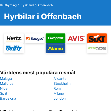
Biluthyrning
Tyskland
Offenbach
Hyrbilar i Offenbach
Världens mest populära resmål
Málaga
Alicante
Mallorca
Stockholm
Nice
Rom
Split
Milano
Barcelona
London