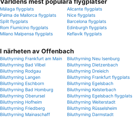
Världens mest populära flygplatser
Málaga flygplats
Alicante flygplats
Palma de Mallorca flygplats
Nice flygplats
Split flygplats
Barcelona flygplats
Rom Fiumicino flygplats
Edinburgh flygplats
Milano Malpensa flygplats
Keflavík flygplats
I närheten av Offenbach
Biluthyrning Frankfurt am Main
Biluthyrning Neu Isenburg
Biluthyrning Bad Vilbel
Biluthyrning Dietzenbach
Biluthyrning Rodgau
Biluthyrning Dreieich
Biluthyrning Langen
Biluthyrning Frankfurt flygplats
Biluthyrning Eschborn
Biluthyrning Egelsbach
Biluthyrning Bad Homburg
Biluthyrning Kelsterbach
Biluthyrning Oberursel
Biluthyrning Egelsbach flygplats
Biluthyrning Hofheim
Biluthyrning Weiterstadt
Biluthyrning Friedberg
Biluthyrning Rüsselsheim
Biluthyrning Mainaschaff
Biluthyrning Darmstadt