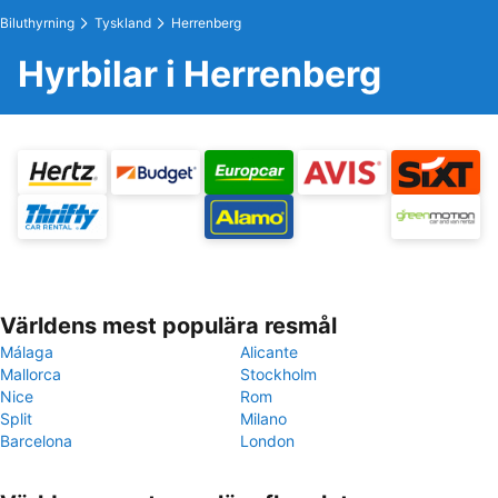
Biluthyrning
Tyskland
Herrenberg
Hyrbilar i Herrenberg
Världens mest populära resmål
Málaga
Alicante
Mallorca
Stockholm
Nice
Rom
Split
Milano
Barcelona
London