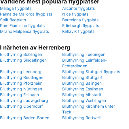
Världens mest populära flygplatser
Málaga flygplats
Alicante flygplats
Palma de Mallorca flygplats
Nice flygplats
Split flygplats
Barcelona flygplats
Rom Fiumicino flygplats
Edinburgh flygplats
Milano Malpensa flygplats
Keflavík flygplats
I närheten av Herrenberg
Biluthyrning Böblingen
Biluthyrning Tuebingen
Biluthyrning Sindelfingen
Biluthyrning Leinfelden-
Echterdingen
Biluthyrning Leonberg
Biluthyrning Stuttgart flygplats
Biluthyrning Reutlingen
Biluthyrning Stuttgart
Biluthyrning Pforzheim
Biluthyrning Balingen
Biluthyrning Nürtingen
Biluthyrning Esslingen
Biluthyrning Fellbach
Biluthyrning Albstadt
Biluthyrning Ludwigsburg
Biluthyrning Waiblingen
Biluthyrning Oberndorf
Biluthyrning Kirchheim unter
Teck
Biluthyrning Baden-Baden
Biluthyrning Rottweil