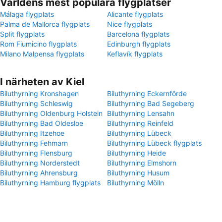
Världens mest populära flygplatser
Málaga flygplats
Alicante flygplats
Palma de Mallorca flygplats
Nice flygplats
Split flygplats
Barcelona flygplats
Rom Fiumicino flygplats
Edinburgh flygplats
Milano Malpensa flygplats
Keflavík flygplats
I närheten av Kiel
Biluthyrning Kronshagen
Biluthyrning Eckernförde
Biluthyrning Schleswig
Biluthyrning Bad Segeberg
Biluthyrning Oldenburg Holstein
Biluthyrning Lensahn
Biluthyrning Bad Oldesloe
Biluthyrning Reinfeld
Biluthyrning Itzehoe
Biluthyrning Lübeck
Biluthyrning Fehmarn
Biluthyrning Lübeck flygplats
Biluthyrning Flensburg
Biluthyrning Heide
Biluthyrning Norderstedt
Biluthyrning Elmshorn
Biluthyrning Ahrensburg
Biluthyrning Husum
Biluthyrning Hamburg flygplats
Biluthyrning Mölln