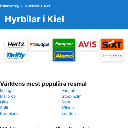
Biluthyrning
Tyskland
Kiel
Hyrbilar i Kiel
Världens mest populära resmål
Málaga
Alicante
Mallorca
Stockholm
Nice
Rom
Split
Milano
Barcelona
London