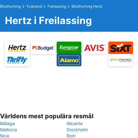
Biluthyrning
Tyskland
Freilassing
Biluthyrning Hertz
Hertz i Freilassing
Världens mest populära resmål
Málaga
Alicante
Mallorca
Stockholm
Nice
Rom