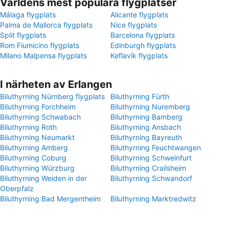
Världens mest populära flygplatser
Málaga flygplats
Alicante flygplats
Palma de Mallorca flygplats
Nice flygplats
Split flygplats
Barcelona flygplats
Rom Fiumicino flygplats
Edinburgh flygplats
Milano Malpensa flygplats
Keflavík flygplats
I närheten av Erlangen
Biluthyrning Nürnberg flygplats
Biluthyrning Fürth
Biluthyrning Forchheim
Biluthyrning Nuremberg
Biluthyrning Schwabach
Biluthyrning Bamberg
Biluthyrning Roth
Biluthyrning Ansbach
Biluthyrning Neumarkt
Biluthyrning Bayreuth
Biluthyrning Amberg
Biluthyrning Feuchtwangen
Biluthyrning Coburg
Biluthyrning Schweinfurt
Biluthyrning Würzburg
Biluthyrning Crailsheim
Biluthyrning Weiden in der
Biluthyrning Schwandorf
Oberpfalz
Biluthyrning Bad Mergentheim
Biluthyrning Marktredwitz