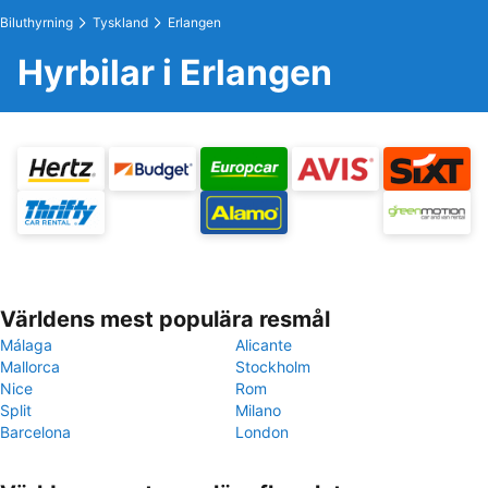
Biluthyrning
Tyskland
Erlangen
Hyrbilar i Erlangen
Världens mest populära resmål
Málaga
Alicante
Mallorca
Stockholm
Nice
Rom
Split
Milano
Barcelona
London