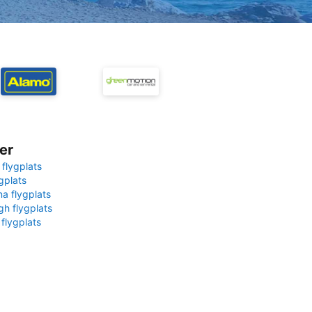
er
 flygplats
gplats
na flygplats
gh flygplats
 flygplats