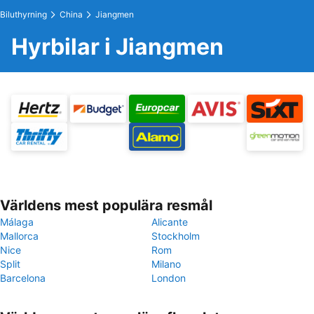
Biluthyrning
China
Jiangmen
Hyrbilar i Jiangmen
Världens mest populära resmål
Málaga
Alicante
Mallorca
Stockholm
Nice
Rom
Split
Milano
Barcelona
London