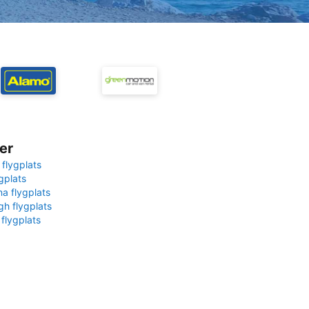
er
 flygplats
gplats
na flygplats
gh flygplats
 flygplats