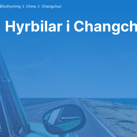
Biluthyrning
China
Changchun
Hyrbilar i Changc