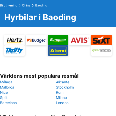
Biluthyrning
China
Baoding
Hyrbilar i Baoding
Världens mest populära resmål
Málaga
Alicante
Mallorca
Stockholm
Nice
Rom
Split
Milano
Barcelona
London