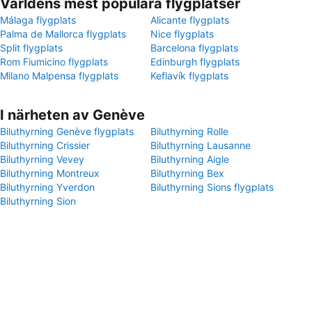
Världens mest populära flygplatser
Málaga flygplats
Alicante flygplats
Palma de Mallorca flygplats
Nice flygplats
Split flygplats
Barcelona flygplats
Rom Fiumicino flygplats
Edinburgh flygplats
Milano Malpensa flygplats
Keflavík flygplats
I närheten av Genève
Biluthyrning Genève flygplats
Biluthyrning Rolle
Biluthyrning Crissier
Biluthyrning Lausanne
Biluthyrning Vevey
Biluthyrning Aigle
Biluthyrning Montreux
Biluthyrning Bex
Biluthyrning Yverdon
Biluthyrning Sions flygplats
Biluthyrning Sion