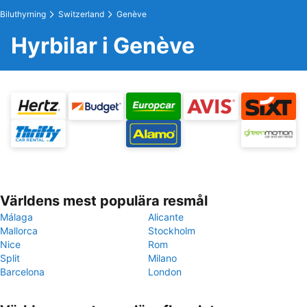
Biluthyrning
Switzerland
Genève
Hyrbilar i Genève
Världens mest populära resmål
Málaga
Alicante
Mallorca
Stockholm
Nice
Rom
Split
Milano
Barcelona
London