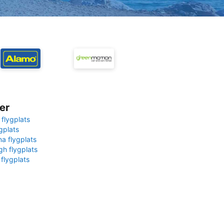
er
 flygplats
gplats
na flygplats
gh flygplats
 flygplats