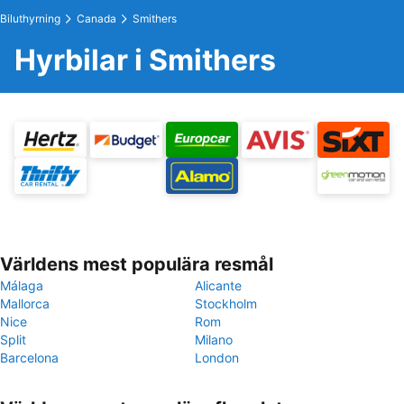
Biluthyrning
Canada
Smithers
Hyrbilar i Smithers
Världens mest populära resmål
Málaga
Alicante
Mallorca
Stockholm
Nice
Rom
Split
Milano
Barcelona
London