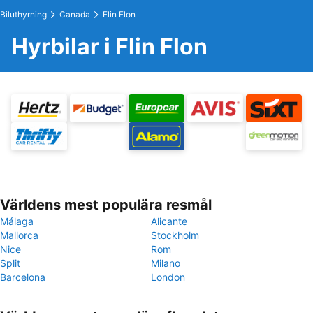
Biluthyrning
Canada
Flin Flon
Hyrbilar i Flin Flon
Världens mest populära resmål
Málaga
Alicante
Mallorca
Stockholm
Nice
Rom
Split
Milano
Barcelona
London