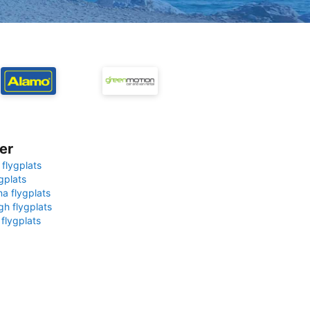
er
 flygplats
gplats
na flygplats
gh flygplats
 flygplats