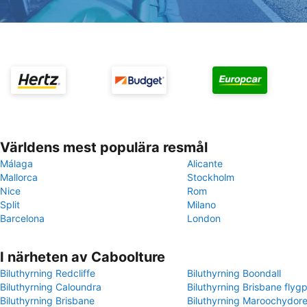
Världens mest populära resmål
Málaga
Alicante
Mallorca
Stockholm
Nice
Rom
Split
Milano
Barcelona
London
I närheten av Caboolture
Biluthyrning Redcliffe
Biluthyrning Boondall
Biluthyrning Caloundra
Biluthyrning Brisbane flygp
Biluthyrning Brisbane
Biluthyrning Maroochydor