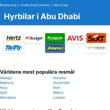
Biluthyrning
United Arab Emirates
Abu Dhabi
Hyrbilar i Abu Dhabi
Världens mest populära resmål
Málaga
Alicante
Mallorca
Stockholm
Nice
Rom
Split
Milano
Barcelona
London