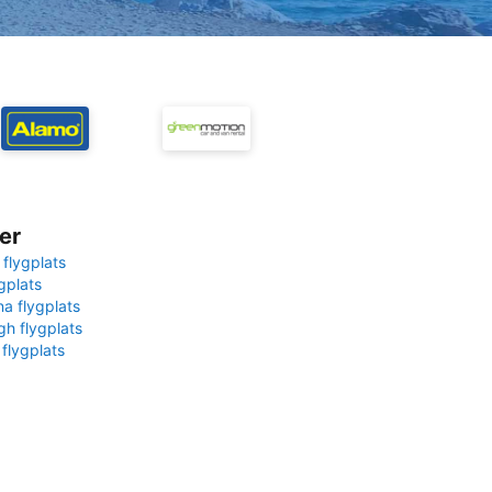
er
 flygplats
gplats
na flygplats
gh flygplats
 flygplats