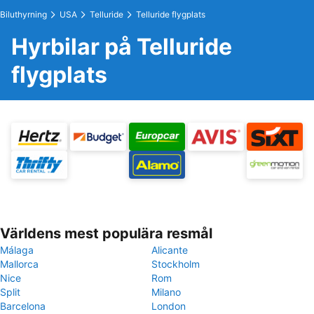
Biluthyrning
USA
Telluride
Telluride flygplats
Hyrbilar på Telluride
flygplats
Världens mest populära resmål
Málaga
Alicante
Mallorca
Stockholm
Nice
Rom
Split
Milano
Barcelona
London