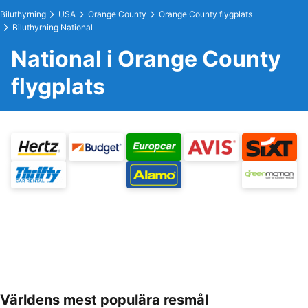
Biluthyrning
USA
Orange County
Orange County flygplats
Biluthyrning National
National i Orange County
flygplats
Världens mest populära resmål