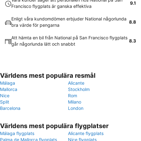
9.1
Francisco flygplats är ganska effektiva
Enligt våra kundomdömen erbjuder National någorlunda
8.8
bra värde för pengarna
Att hämta en bil från National på San Francisco flygplats
8.3
går någorlunda lätt och snabbt
Världens mest populära resmål
Málaga
Alicante
Mallorca
Stockholm
Nice
Rom
Split
Milano
Barcelona
London
Världens mest populära flygplatser
Málaga flygplats
Alicante flygplats
Palma de Mallorca flygplats
Nice flygplats