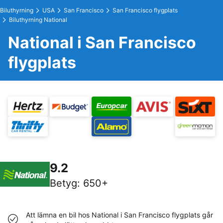
Biluthyrning
USA
San Francisco
San Francisco flygplats
Biluthyrning National
National i San Francisco
flygplats
9.2
Betyg
:
650+
Att lämna en bil hos National i San Francisco flygplats går