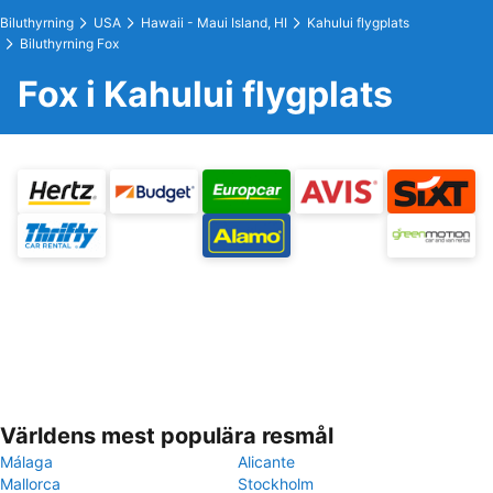
Biluthyrning
USA
Hawaii - Maui Island, HI
Kahului flygplats
Biluthyrning Fox
Fox i Kahului flygplats
Världens mest populära resmål
Málaga
Alicante
Mallorca
Stockholm