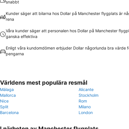
snabbt
Kunder säger att bilarna hos Dollar på Manchester flygplats är n
rena
Våra kunder säger att personalen hos Dollar på Manchester flygpl
ganska effektiva
Enligt våra kundomdömen erbjuder Dollar någorlunda bra värde f
pengarna
Världens mest populära resmål
Málaga
Alicante
Mallorca
Stockholm
Nice
Rom
Split
Milano
Barcelona
London
I närheten av Manchester flygplats