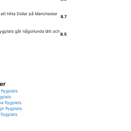
 att hitta Dollar på Manchester
8.7
lygplats går någorlunda lätt och
8.5
er
 flygplats
gplats
na flygplats
gh flygplats
 flygplats