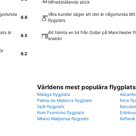
tillfredställande skick
ågorlunda
Våra kunder säger att det är någorlunda lätt
8.8
flygplats
ats är
Att hämta en bil från Dollar på Manchester f
8.5
snabbt
ör
8.2
Världens mest populära flygplats
Málaga flygplats
Alicante
Palma de Mallorca flygplats
Nice fly
Split flygplats
Barcelo
Rom Fiumicino flygplats
Edinbur
Milano Malpensa flygplats
Keflavík